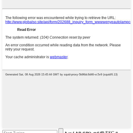
ለመፈለግ ይግቡ ወይም ESC ን