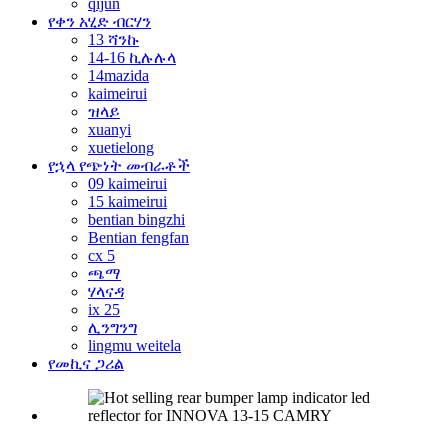
qijun
የቀን አሂድ ብርሃን
13 ሻንኩ
14-16 ኪሉሉላ
14mazida
kaimeirui
ዝላይ
xuanyi
xuetielong
የኋላ የጭነት መብራቶች
09 kaimeirui
15 kaimeirui
bentian bingzhi
Bentian fengfan
cx 5
ጫማ
ሃላናዳ
ix 25
ሊንግንግ
lingmu weitela
የመኪና ጋሪል