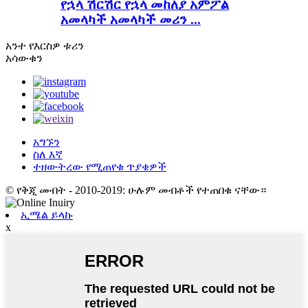
የኋላ ሽርሽር የኋላ መከለያ አምፖል
አመላካች አመላካች መሪን ...
አንተ
የእርስዎ ቱሪን
አሳውቁን
አግኙን
ስለ እኛ
ተዘውትረው የሚጠየቁ ጥያቄዎች
© የቅጂ መብት - 2010-2019: ሁሉም መብቶች የተጠበቁ ናቸው።
ኢሜል ይላኩ
x