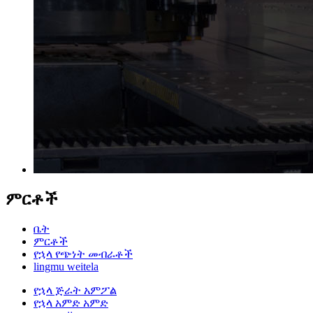
ምርቶች
ቤት
ምርቶች
የኋላ የጭነት መብራቶች
lingmu weitela
የኋላ ጅራት አምፖል
የኋላ አምድ አምድ