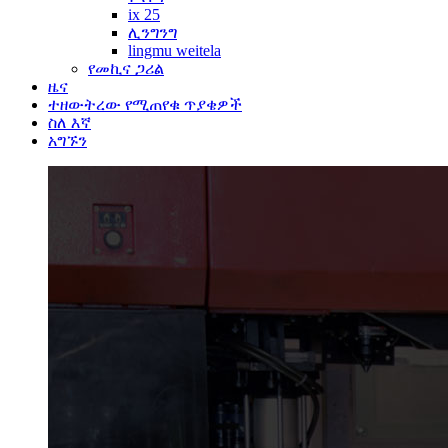
ix 25
ሊንግንግ
lingmu weitela
የመኪና ጋሪል
ዜና
ተዘውትረው የሚጠየቁ ጥያቄዎች
ስለ እኛ
አግኙን