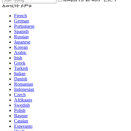
ለመዝጋት ይምቱ
French
German
Portuguese
Spanish
Russian
Japanese
Korean
Arabic
Irish
Greek
Turkish
Italian
Danish
Romanian
Indonesian
Czech
Afrikaans
Swedish
Polish
Basque
Catalan
Esperanto