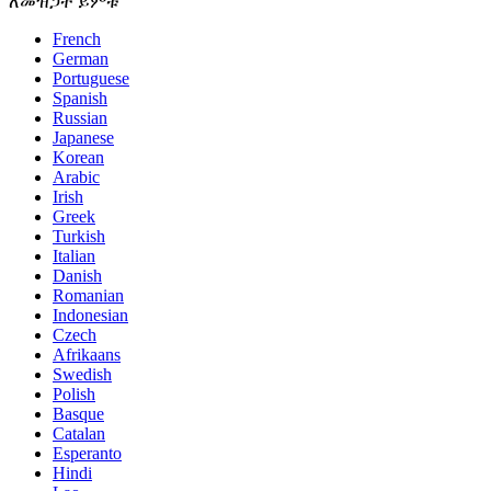
ለመዝጋት ይምቱ
French
German
Portuguese
Spanish
Russian
Japanese
Korean
Arabic
Irish
Greek
Turkish
Italian
Danish
Romanian
Indonesian
Czech
Afrikaans
Swedish
Polish
Basque
Catalan
Esperanto
Hindi