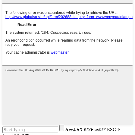
ለመፈለግ ይግቡ ወይም ESC ን