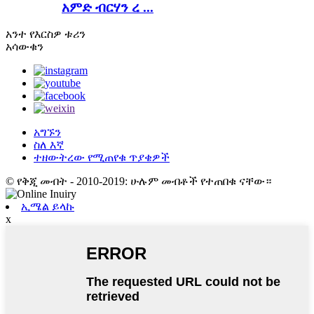
አምድ ብርሃን ረ ...
አንተ
የእርስዎ ቱሪን
አሳውቁን
አግኙን
ስለ እኛ
ተዘውትረው የሚጠየቁ ጥያቄዎች
© የቅጂ መብት - 2010-2019: ሁሉም መብቶች የተጠበቁ ናቸው።
ኢሜል ይላኩ
x