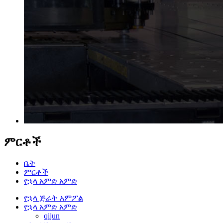
ምርቶች
ቤት
ምርቶች
የኋላ አምድ አምድ
የኋላ ጅራት አምፖል
የኋላ አምድ አምድ
qijun