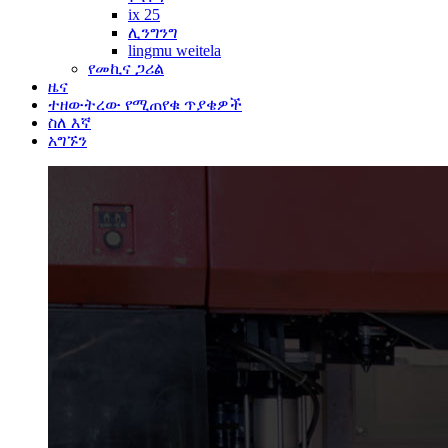
ix 25
ሊንግንግ
lingmu weitela
የመኪና ጋሪል
ዜና
ተዘውትረው የሚጠየቁ ጥያቄዎች
ስለ እኛ
አግኙን